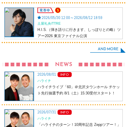
発券中
2026/05/30 12:00～2026/08/12 18:59
土屋礼央/TTRE
H.I.S.（弾き語りに行きます、しっぽりとの略）ツ
アー2026 東京ファイナル公演
AND MORE
NEWS
2026/08/01
INFO
ハライチ
ハライチライブ「60」＠北沢タウンホール チケッ
ト先行抽選予約 8/1（土）15:30受付スタート！
2026/07/31
INFO
ハライチ
「ハライチのターン！10周年記念 Zeppツアー！」