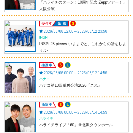
「ハライチのターン！10周年記念 Zeppツアー！」
大阪公演
受付中
2026/08/08 12:00～2026/08/12 23:58
INSPi
INSPi 25 pieces-いままでと、これからの話をしよ
うよ-
抽選中
2026/08/06 00:00～2026/08/12 14:59
ハナコ
ハナコ第10回単独公演2026『これ』
抽選中
2026/08/08 00:00～2026/08/14 14:59
ハライチ
ハライチライブ「60」＠北沢タウンホール