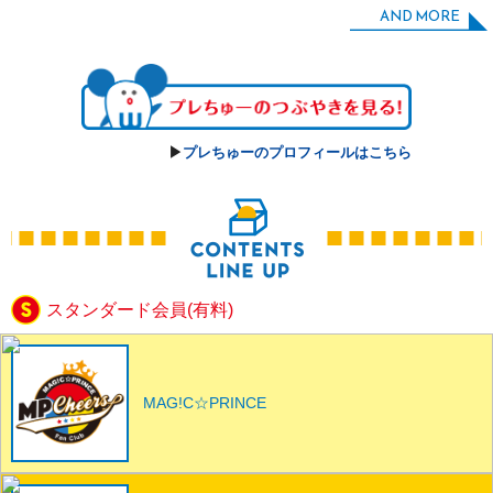
AND MORE
▶︎
プレちゅーのプロフィールはこちら
スタンダード会員(有料)
MAG!C☆PRINCE