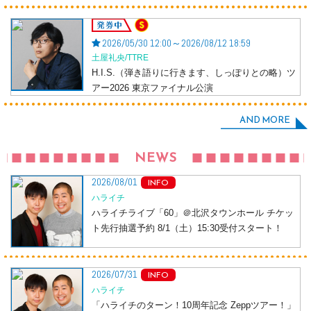
発券中
2026/05/30 12:00～2026/08/12 18:59
土屋礼央/TTRE
H.I.S.（弾き語りに行きます、しっぽりとの略）ツ
アー2026 東京ファイナル公演
AND MORE
NEWS
2026/08/01
INFO
ハライチ
ハライチライブ「60」＠北沢タウンホール チケッ
ト先行抽選予約 8/1（土）15:30受付スタート！
2026/07/31
INFO
ハライチ
「ハライチのターン！10周年記念 Zeppツアー！」