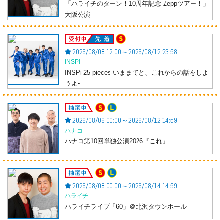
「ハライチのターン！10周年記念 Zeppツアー！」
大阪公演
受付中
2026/08/08 12:00～2026/08/12 23:58
INSPi
INSPi 25 pieces-いままでと、これからの話をしよ
うよ-
抽選中
2026/08/06 00:00～2026/08/12 14:59
ハナコ
ハナコ第10回単独公演2026『これ』
抽選中
2026/08/08 00:00～2026/08/14 14:59
ハライチ
ハライチライブ「60」＠北沢タウンホール