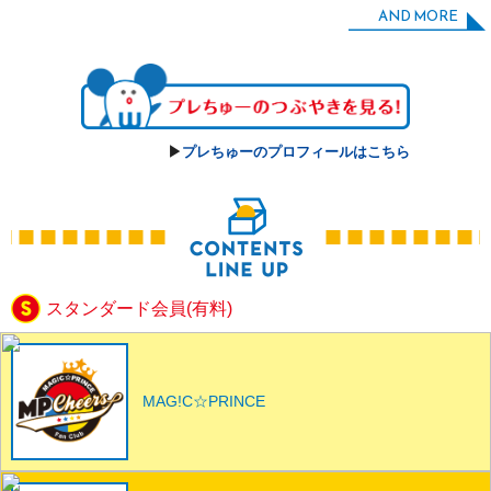
AND MORE
▶︎
プレちゅーのプロフィールはこちら
スタンダード会員(有料)
MAG!C☆PRINCE