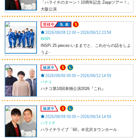
「ハライチのターン！10周年記念 Zeppツアー！」
大阪公演
受付中
2026/08/08 12:00～2026/08/12 23:58
INSPi
INSPi 25 pieces-いままでと、これからの話をしよ
うよ-
抽選中
2026/08/06 00:00～2026/08/12 14:59
ハナコ
ハナコ第10回単独公演2026『これ』
抽選中
2026/08/08 00:00～2026/08/14 14:59
ハライチ
ハライチライブ「60」＠北沢タウンホール