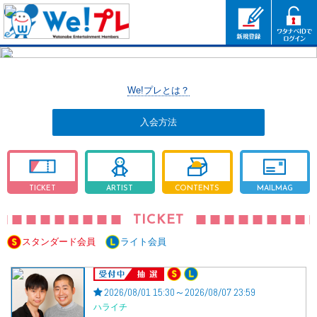
We!プレとは？
入会方法
TICKET
ARTIST
CONTENTS
MAILMAG
TICKET
スタンダード会員
ライト会員
受付中
2026/08/01 15:30～2026/08/07 23:59
ハライチ