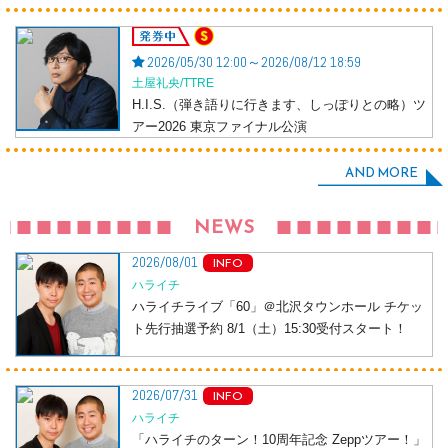
発券中
2026/05/30 12:00～2026/08/12 18:59
土屋礼央/TTRE
H.I.S.（弾き語りに行きます、しっぽりとの略）ツ
アー2026 東京ファイナル公演
AND MORE
NEWS
2026/08/01
INFO
ハライチ
ハライチライブ「60」＠北沢タウンホール チケッ
ト先行抽選予約 8/1（土）15:30受付スタート！
2026/07/31
INFO
ハライチ
「ハライチのターン！10周年記念 Zeppツアー！」