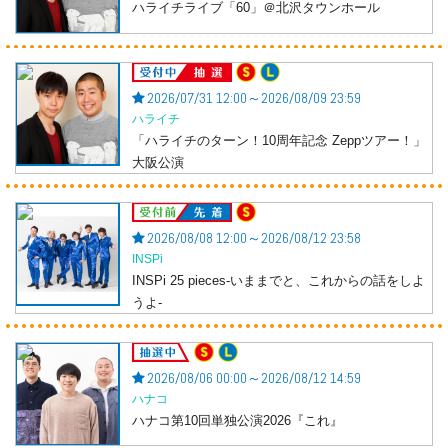
ハライチライブ「60」＠北沢タウンホール
受付中
2026/07/31 12:00～2026/08/09 23:59
ハライチ
「ハライチのターン！10周年記念 Zeppツアー！」
大阪公演
受付前
2026/08/08 12:00～2026/08/12 23:58
INSPi
INSPi 25 pieces-いままでと、これからの話をしよ
うよ-
抽選中
2026/08/06 00:00～2026/08/12 14:59
ハナコ
ハナコ第10回単独公演2026『これ』