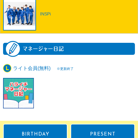
INSPi
ライト会員(無料)
※更新終了
BIRTHDAY
PRESENT