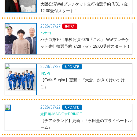
大阪公演We!プレチケット先行抽選予約 7/31（金）
12:00受付スタート！
2026/07/27
INFO
ハナコ
ハナコ第10回単独公演2026『これ』 We!プレチケ
ット先行抽選予約 7/28（火）19:00受付スタート！
2026/07/27
UPDATE
INSPi
【Cafe Sugita】更新：『大倉、かきくけいすけ
こ』
2026/07/22
UPDATE
永田薫/MAG!C☆PRINCE
【チア☆ランド】更新：『永田薫のプライベートル
ーム』