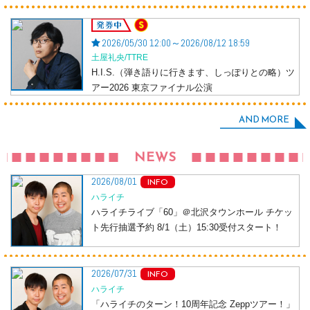
発券中
2026/05/30 12:00～2026/08/12 18:59
土屋礼央/TTRE
H.I.S.（弾き語りに行きます、しっぽりとの略）ツ
アー2026 東京ファイナル公演
AND MORE
NEWS
2026/08/01
INFO
ハライチ
ハライチライブ「60」＠北沢タウンホール チケッ
ト先行抽選予約 8/1（土）15:30受付スタート！
2026/07/31
INFO
ハライチ
「ハライチのターン！10周年記念 Zeppツアー！」