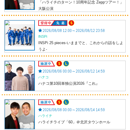
「ハライチのターン！10周年記念 Zeppツアー！」
大阪公演
受付中
2026/08/08 12:00～2026/08/12 23:58
INSPi
INSPi 25 pieces-いままでと、これからの話をしよ
うよ-
抽選中
2026/08/06 00:00～2026/08/12 14:59
ハナコ
ハナコ第10回単独公演2026『これ』
抽選中
2026/08/08 00:00～2026/08/14 14:59
ハライチ
ハライチライブ「60」＠北沢タウンホール