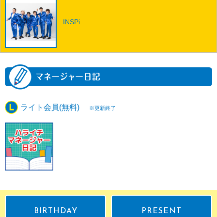
INSPi
ライト会員(無料)
※更新終了
BIRTHDAY
PRESENT