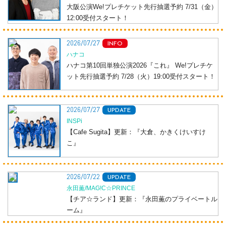
大阪公演We!プレチケット先行抽選予約 7/31（金）
12:00受付スタート！
2026/07/27
INFO
ハナコ
ハナコ第10回単独公演2026『これ』 We!プレチケ
ット先行抽選予約 7/28（火）19:00受付スタート！
2026/07/27
UPDATE
INSPi
【Cafe Sugita】更新：『大倉、かきくけいすけ
こ』
2026/07/22
UPDATE
永田薫/MAG!C☆PRINCE
【チア☆ランド】更新：『永田薫のプライベートル
ーム』