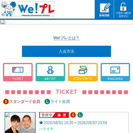
We!プレとは？
入会方法
TICKET
ARTIST
CONTENTS
MAILMAG
TICKET
スタンダード会員
ライト会員
受付中
2026/08/01 15:30～2026/08/07 23:59
ハライチ