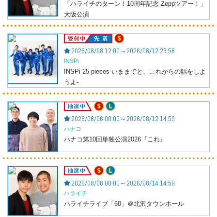
「ハライチのターン！10周年記念 Zeppツアー！」
大阪公演
受付中
2026/08/08 12:00～2026/08/12 23:58
INSPi
INSPi 25 pieces-いままでと、これからの話をしよ
うよ-
抽選中
2026/08/06 00:00～2026/08/12 14:59
ハナコ
ハナコ第10回単独公演2026『これ』
抽選中
2026/08/08 00:00～2026/08/14 14:59
ハライチ
ハライチライブ「60」＠北沢タウンホール