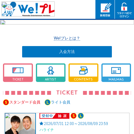
We!プレとは？
入会方法
TICKET
ARTIST
CONTENTS
MAILMAG
TICKET
スタンダード会員
ライト会員
受付中
2026/07/31 12:00～2026/08/09 23:59
ハライチ