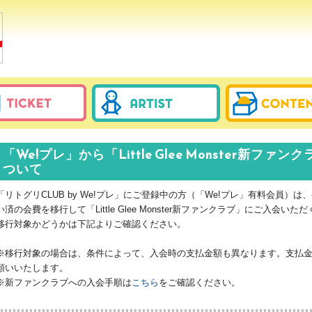
「We!プレ」から「Little Glee Monster新
ついて
「リトグリCLUB by We!プレ」にご登録中の方（「We!プレ」有料会員）
い済の会費を移行して「Little Glee Monster新ファンクラブ」にご入会い
移行対象かどうかは下記よりご確認ください。
※移行対象の場合は、条件によって、入会時の支払金額も異なります。支払
願いいたします。
※新ファンクラブへの入会手順は
こちら
をご確認ください。
・