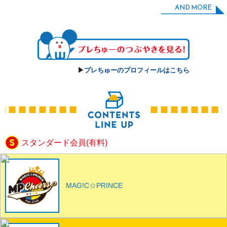
AND MORE
▶︎
プレちゅーのプロフィールはこちら
スタンダード会員(有料)
MAG!C☆PRINCE