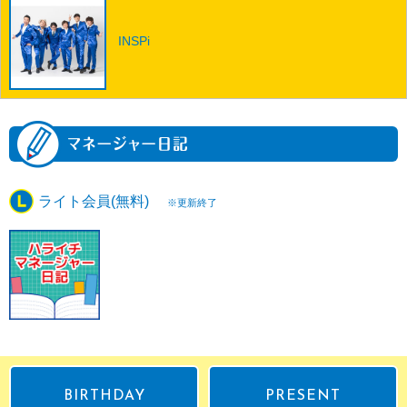
INSPi
ライト会員(無料)
※更新終了
BIRTHDAY
PRESENT