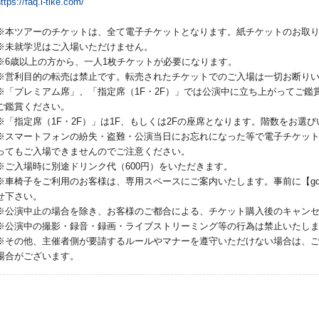
ttps://faq.l-tike.com/
※本ツアーのチケットは、全て電子チケットとなります。紙チケットのお取
※未就学児はご入場いただけません。
※6歳以上の方から、一人1枚チケットが必要になります。
※営利目的の転売は禁止です。転売されたチケットでのご入場は一切お断り
※「プレミアム席」、「指定席（1F・2F）」では公演中に立ち上がってご鑑
ご鑑賞ください。
※「指定席（1F・2F）」は1F、もしくは2Fの座席となります。階数をお選
※スマートフォンの紛失・盗難・公演当日にお忘れになった等で電子チケッ
ってもご入場できませんのでご注意ください。
※ご入場時に別途ドリンク代（600円）をいただきます。
※車椅子をご利用のお客様は、専用スペースにご案内いたします。事前に【gd-event@g
せ下さい。
※公演中止の場合を除き、お客様のご都合による、チケット購入後のキャン
※公演中の撮影・録音・録画・ライブストリーミング等の行為は禁止いたし
※その他、主催者側が要請するルールやマナーを遵守いただけない場合は、
場合がございます。