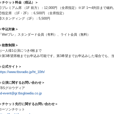
＜チケット料金（税込）＞
①プレミアム席 （1F 前方）：12,000円 （全席指定）※1F 1〜4列目まで
②指定席 （1F・2F）：6,500円 （全席指定）
③スタンディング（1F）：5,500円
＜申込対象＞
「We!プレ」スタンダード会員（有料）、ライト会員（無料）
＜枚数制限＞
お一人様1公演につき4枚まで
※第3希望席種までお申込み可能です。第3希望までお申込みした場合でも、当
＜公式サイト＞
ttps://www.tbsradio.jp/ht_10th/
＜公演に関するお問い合わせ＞
TBSグロウディア
gd-event@gr.tbsglowdia.co.jp
＜チケット先行に関するお問い合わせ＞
ローソンチケット