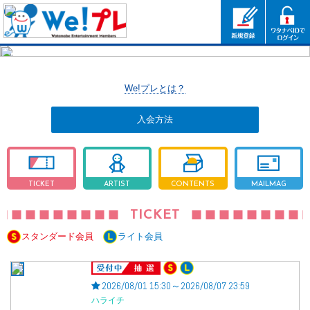
We!プレとは？
入会方法
TICKET
ARTIST
CONTENTS
MAILMAG
TICKET
スタンダード会員
ライト会員
受付中
2026/08/01 15:30～2026/08/07 23:59
ハライチ