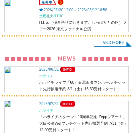
発券中
2026/05/30 12:00～2026/08/12 18:59
土屋礼央/TTRE
H.I.S.（弾き語りに行きます、しっぽりとの略）ツ
アー2026 東京ファイナル公演
AND MORE
NEWS
2026/08/01
INFO
ハライチ
ハライチライブ「60」＠北沢タウンホール チケッ
ト先行抽選予約 8/1（土）15:30受付スタート！
2026/07/31
INFO
ハライチ
「ハライチのターン！10周年記念 Zeppツアー！」
大阪公演We!プレチケット先行抽選予約 7/31（金）
12:00受付スタート！