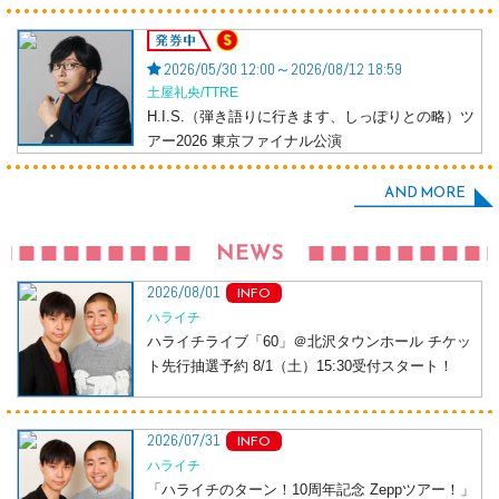
発券中
2026/05/30 12:00～2026/08/12 18:59
土屋礼央/TTRE
H.I.S.（弾き語りに行きます、しっぽりとの略）ツ
アー2026 東京ファイナル公演
AND MORE
NEWS
2026/08/01
INFO
ハライチ
ハライチライブ「60」＠北沢タウンホール チケッ
ト先行抽選予約 8/1（土）15:30受付スタート！
2026/07/31
INFO
ハライチ
「ハライチのターン！10周年記念 Zeppツアー！」