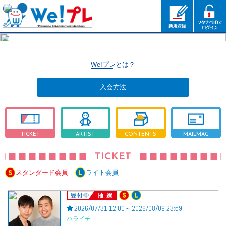
We!プレとは？
入会方法
TICKET
ARTIST
CONTENTS
MAILMAG
TICKET
スタンダード会員
ライト会員
受付中
2026/07/31 12:00～2026/08/09 23:59
ハライチ