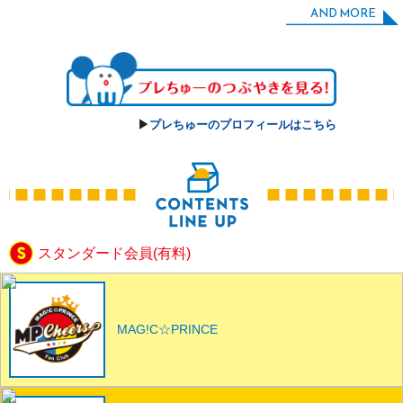
AND MORE
▶︎
プレちゅーのプロフィールはこちら
スタンダード会員(有料)
MAG!C☆PRINCE