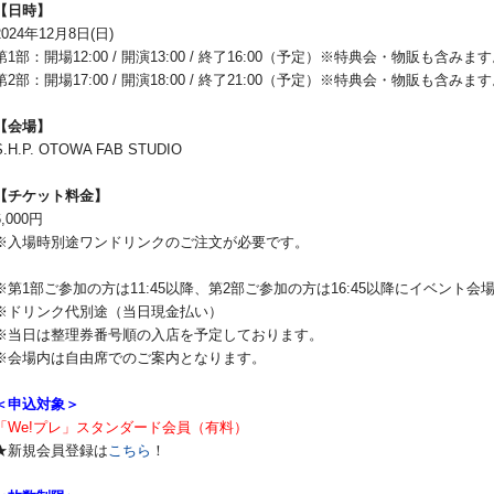
【日時】
2024年12月8日(日)
第1部：開場12:00 / 開演13:00 / 終了16:00（予定）※特典会・物販も含みま
第2部：開場17:00 / 開演18:00 / 終了21:00（予定）※特典会・物販も含みま
【会場】
S.H.P. OTOWA FAB STUDIO
【チケット料金】
6,000円
※入場時別途ワンドリンクのご注文が必要です。
※第1部ご参加の方は11:45以降、第2部ご参加の方は16:45以降にイベント
※ドリンク代別途（当日現金払い）
※当日は整理券番号順の入店を予定しております。
※会場内は自由席でのご案内となります。
＜申込対象＞
「We!プレ」スタンダード会員（有料）
★新規会員登録は
こちら
！