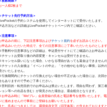
＜枚数制限＞
お一人様2枚まで
＜チケット先行予約方法＞
LivePocketの予約システムを使用してインターネットにて受付いたします。
申込方法などの詳細はLivePocketチケットページ内でご確認ください。
＜注意事項＞
お申込みの前に、下記注意事項および
チケット規約
を必ずお読みください。
お申込みいただいた時点で、全ての注意事項にご了承いただいたものとしま
※手数料や注意事項などの詳細は、申込受付サイトにてご確認の上お申込み
※チケットお受取り後の内容変更・キャンセルは受付できません。
※キャンセル扱いになった場合、いかなる理由があっても返金はできません
※チケットの入金後は「イベントの中止」「その他やむを得ない事情」以外
受けいたしません。
※引換期間内にチケットの引換えがない場合や不正があった場合には、次回
合もありますので予めご了承ください。
※営利目的・転売目的でのお申込みは禁止いたします。理由を問わず、第三
ション等への出品を含む）が発見された場合は、退会処分となります。
※お申込み時に「We!プレ」会員登録の氏名と電話番号を使用いたします。
ジに進めませんので事前にご登録をお願いいたします。
また、氏名につきましては、環境依存文字（旧字体等）が含まれております