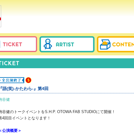
TICKET
全公演終了
『語(笑)-かたわら-』第4回
納谷健
納谷健のトークイベントをS.H.P. OTOWA FAB STUDIOにて開催！
第4回目イベントとなります！
＜公演概要＞