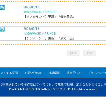
2026/06/10
大城光/MAG!C☆PRINCE
【チア☆ランド】更新：『最光日記』
2026/05/13
大城光/MAG!C☆PRINCE
【チア☆ランド】更新：『最光日記』
BACK
NEXT
よくある質問
お問い合わせ
推奨環境
退会手続き
プライバシー
に掲載されている著作物はすべてにおいて無断で転載、加工などを行うこと
©WATANABE ENTERTAINMENT CO., LTD. All rights reserved.