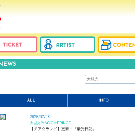
NEWS
ALL
INFO
2026/07/08
大城光/MAG!C☆PRINCE
【チア☆ランド】更新：『最光日記』