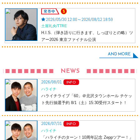
発券中
2026/05/30 12:00～2026/08/12 18:59
土屋礼央/TTRE
H.I.S.（弾き語りに行きます、しっぽりとの略）ツ
アー2026 東京ファイナル公演
AND MORE
NEWS
2026/08/01
INFO
ハライチ
ハライチライブ「60」＠北沢タウンホール チケッ
ト先行抽選予約 8/1（土）15:30受付スタート！
2026/07/31
INFO
ハライチ
「ハライチのターン！10周年記念 Zeppツアー！」