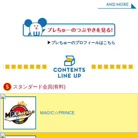
AND MORE
▶︎
プレちゅーのプロフィールはこちら
スタンダード会員(有料)
MAG!C☆PRINCE