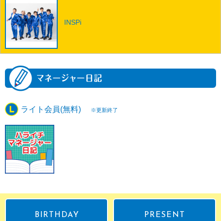
INSPi
ライト会員(無料)
※更新終了
BIRTHDAY
PRESENT