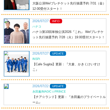
大阪公演We!プレチケット先行抽選予約 7/31（金）
12:00受付スタート！
2026/07/27
INFO
ハナコ
ハナコ第10回単独公演2026『これ』 We!プレチケ
ット先行抽選予約 7/28（火）19:00受付スタート！
2026/07/27
UPDATE
INSPi
【Cafe Sugita】更新：『大倉、かきくけいすけ
こ』
2026/07/22
UPDATE
永田薫/MAG!C☆PRINCE
【チア☆ランド】更新：『永田薫のプライベートル
ーム』